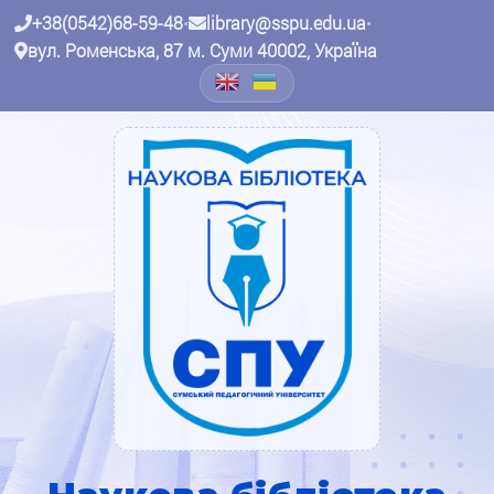
+38(0542)68-59-48
•
library@sspu.edu.ua
•
вул. Роменська, 87 м. Суми 40002, Україна