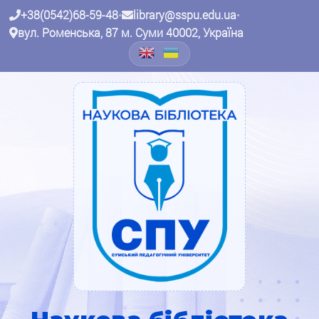
+38(0542)68-59-48
•
library@sspu.edu.ua
•
вул. Роменська, 87 м. Суми 40002, Україна