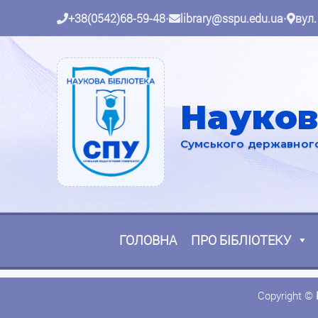
+38(0542)68-59-48
•
library@sspu.edu.ua
•
вул.
Науков
Сумського державного 
ГОЛОВНА
ПРО БІБЛІОТЕКУ
Copyright ©