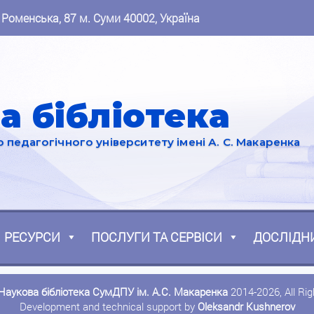
 Роменська, 87 м. Суми 40002, Україна
а бібліотека
педагогічного університету імені А. С. Макаренка
РЕСУРСИ
ПОСЛУГИ ТА СЕРВІСИ
ДОСЛІДН
Наукова бібліотека СумДПУ ім. А.С. Макаренка
2014-2026, All Ri
Development and technical support by
Oleksandr Kushnerov