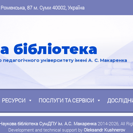
 Роменська, 87 м. Суми 40002, Україна
а бібліотека
педагогічного університету імені А. С. Макаренка
РЕСУРСИ
ПОСЛУГИ ТА СЕРВІСИ
ДОСЛІДН
Наукова бібліотека СумДПУ ім. А.С. Макаренка
2014-2026, All Ri
Development and technical support by
Oleksandr Kushnerov