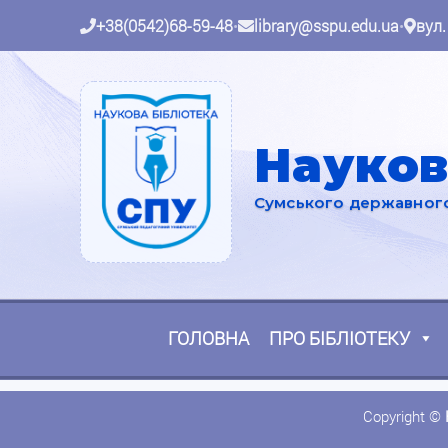
+38(0542)68-59-48
•
library@sspu.edu.ua
•
вул.
Науков
Сумського державного 
ГОЛОВНА
ПРО БІБЛІОТЕКУ
Copyright ©