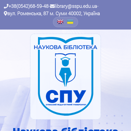
+38(0542)68-59-48
•
library@sspu.edu.ua
•
вул. Роменська, 87 м. Суми 40002, Україна