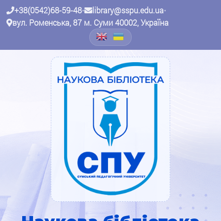
+38(0542)68-59-48
•
library@sspu.edu.ua
•
вул. Роменська, 87 м. Суми 40002, Україна