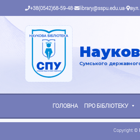
+38(0542)68-59-48
•
library@sspu.edu.ua
•
вул.
Науков
Сумського державного 
ГОЛОВНА
ПРО БІБЛІОТЕКУ
Copyright ©