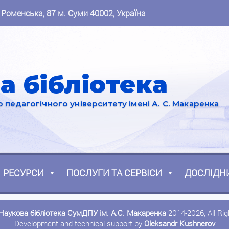
 Роменська, 87 м. Суми 40002, Україна
а бібліотека
педагогічного університету імені А. С. Макаренка
РЕСУРСИ
ПОСЛУГИ ТА СЕРВІСИ
ДОСЛІДН
Наукова бібліотека СумДПУ ім. А.С. Макаренка
2014-2026, All Ri
Development and technical support by
Oleksandr Kushnerov