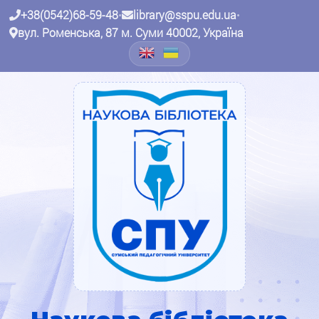
+38(0542)68-59-48
•
library@sspu.edu.ua
•
вул. Роменська, 87 м. Суми 40002, Україна