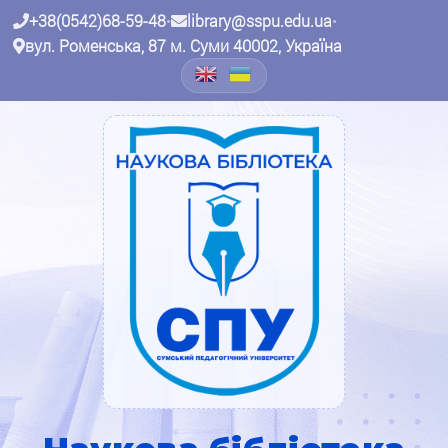
+38(0542)68-59-48
•
library@sspu.edu.ua
•
вул. Роменська, 87 м. Суми 40002, Україна