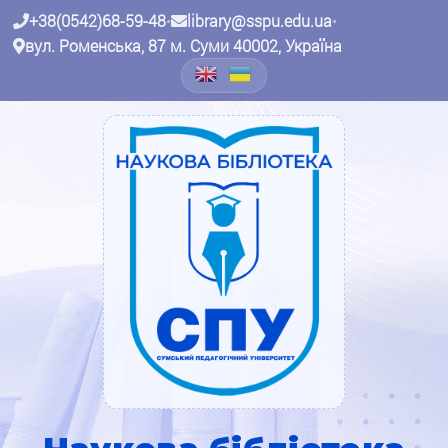
+38(0542)68-59-48
•
library@sspu.edu.ua
•
вул. Роменська, 87 м. Суми 40002, Україна