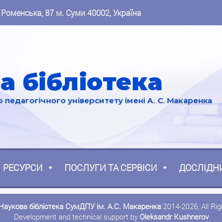
 Роменська, 87 м. Суми 40002, Україна
а бібліотека
педагогічного університету імені А. С. Макаренка
РЕСУРСИ
ПОСЛУГИ ТА СЕРВІСИ
ДОСЛІДН
Наукова бібліотека СумДПУ ім. А.С. Макаренка
2014-2026, All Ri
Development and technical support by
Oleksandr Kushnerov