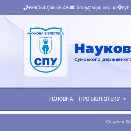
+38(0542)68-59-48
•
library@sspu.edu.ua
•
вул.
Науков
Сумського державного 
ГОЛОВНА
ПРО БІБЛІОТЕКУ
Copyright ©