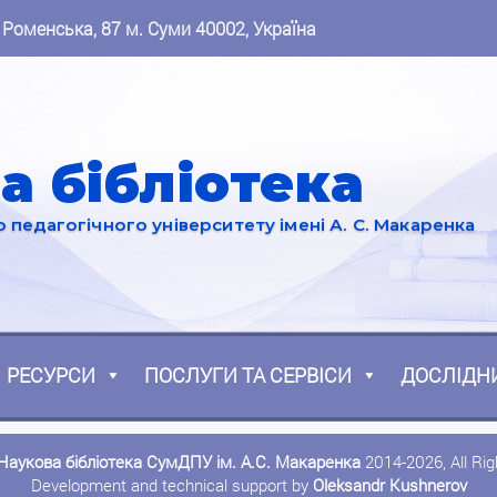
 Роменська, 87 м. Суми 40002, Україна
а бібліотека
педагогічного університету імені А. С. Макаренка
РЕСУРСИ
ПОСЛУГИ ТА СЕРВІСИ
ДОСЛІДН
Наукова бібліотека СумДПУ ім. А.С. Макаренка
2014-2026, All Ri
Development and technical support by
Oleksandr Kushnerov