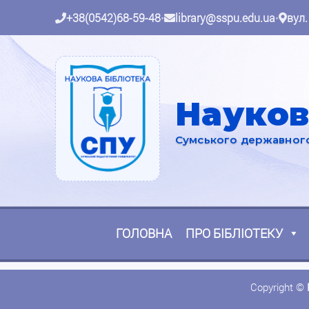
+38(0542)68-59-48
•
library@sspu.edu.ua
•
вул.
Науков
Сумського державного 
ГОЛОВНА
ПРО БІБЛІОТЕКУ
Copyright ©