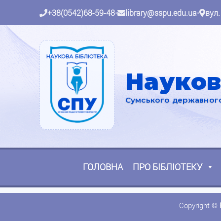
+38(0542)68-59-48
•
library@sspu.edu.ua
•
вул.
Науков
Сумського державного 
ГОЛОВНА
ПРО БІБЛІОТЕКУ
Copyright ©