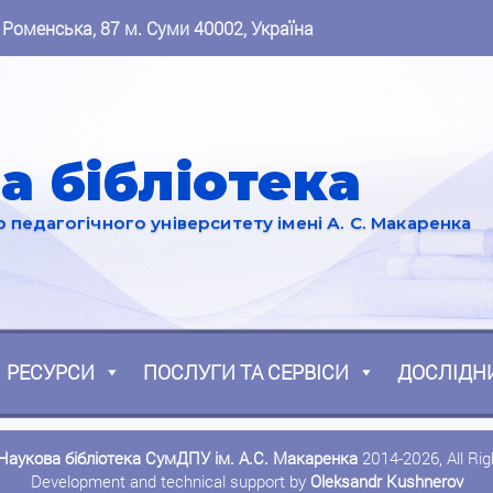
 Роменська, 87 м. Суми 40002, Україна
а бібліотека
педагогічного університету імені А. С. Макаренка
РЕСУРСИ
ПОСЛУГИ ТА СЕРВІСИ
ДОСЛІДН
Наукова бібліотека СумДПУ ім. А.С. Макаренка
2014-2026, All Ri
Development and technical support by
Oleksandr Kushnerov