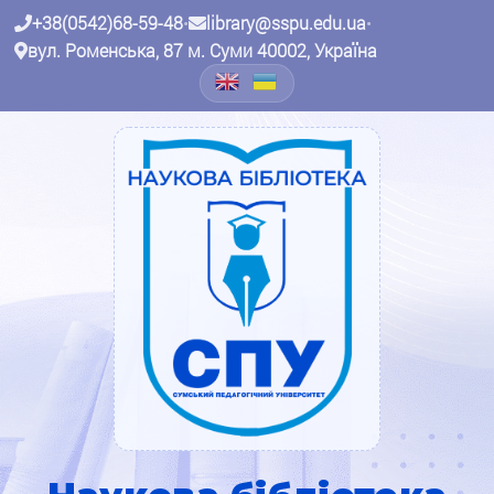
+38(0542)68-59-48
•
library@sspu.edu.ua
•
вул. Роменська, 87 м. Суми 40002, Україна