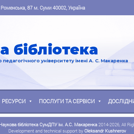
 Роменська, 87 м. Суми 40002, Україна
а бібліотека
педагогічного університету імені А. С. Макаренка
РЕСУРСИ
ПОСЛУГИ ТА СЕРВІСИ
ДОСЛІДН
Наукова бібліотека СумДПУ ім. А.С. Макаренка
2014-2026, All Ri
Development and technical support by
Oleksandr Kushnerov