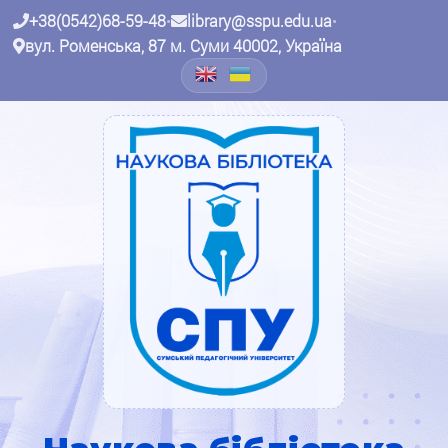
+38(0542)68-59-48
•
library@sspu.edu.ua
•
вул. Роменська, 87 м. Суми 40002, Україна