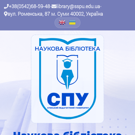
+38(0542)68-59-48
•
library@sspu.edu.ua
•
вул. Роменська, 87 м. Суми 40002, Україна