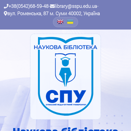
+38(0542)68-59-48
•
library@sspu.edu.ua
•
вул. Роменська, 87 м. Суми 40002, Україна