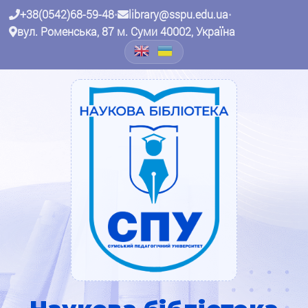
+38(0542)68-59-48
•
library@sspu.edu.ua
•
вул. Роменська, 87 м. Суми 40002, Україна