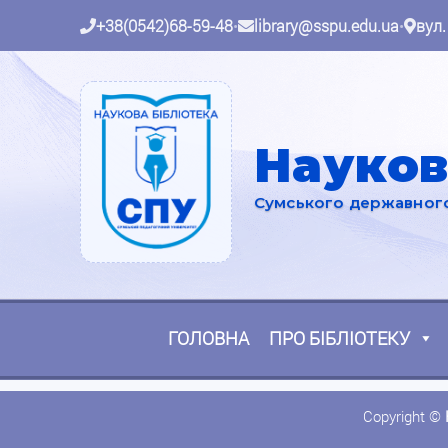
+38(0542)68-59-48
•
library@sspu.edu.ua
•
вул.
Науков
Сумського державного 
ГОЛОВНА
ПРО БІБЛІОТЕКУ
Copyright ©