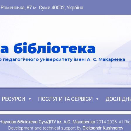
 Роменська, 87 м. Суми 40002, Україна
а бібліотека
педагогічного університету імені А. С. Макаренка
РЕСУРСИ
ПОСЛУГИ ТА СЕРВІСИ
ДОСЛІДН
Наукова бібліотека СумДПУ ім. А.С. Макаренка
2014-2026, All Ri
Development and technical support by
Oleksandr Kushnerov