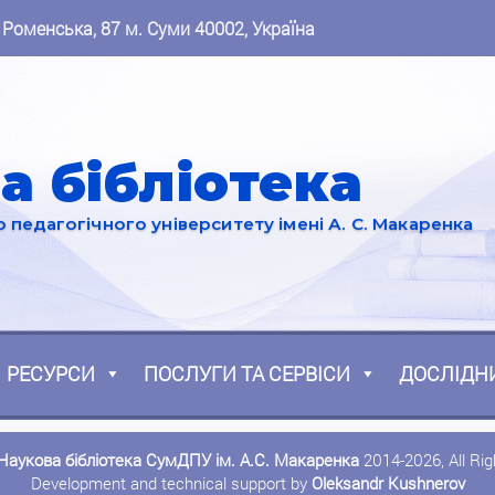
 Роменська, 87 м. Суми 40002, Україна
а бібліотека
педагогічного університету імені А. С. Макаренка
РЕСУРСИ
ПОСЛУГИ ТА СЕРВІСИ
ДОСЛІДН
Наукова бібліотека СумДПУ ім. А.С. Макаренка
2014-2026, All Ri
Development and technical support by
Oleksandr Kushnerov