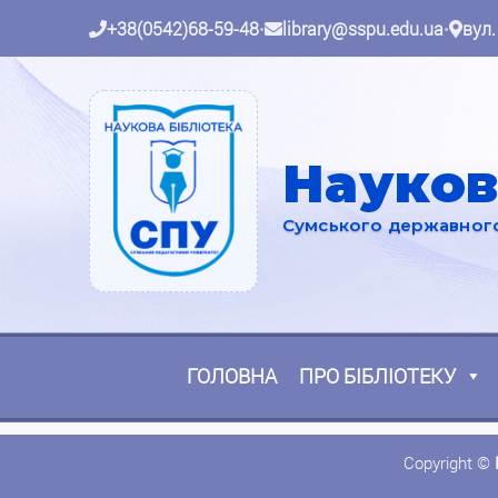
+38(0542)68-59-48
•
library@sspu.edu.ua
•
вул.
Науков
Сумського державного 
ГОЛОВНА
ПРО БІБЛІОТЕКУ
Copyright ©