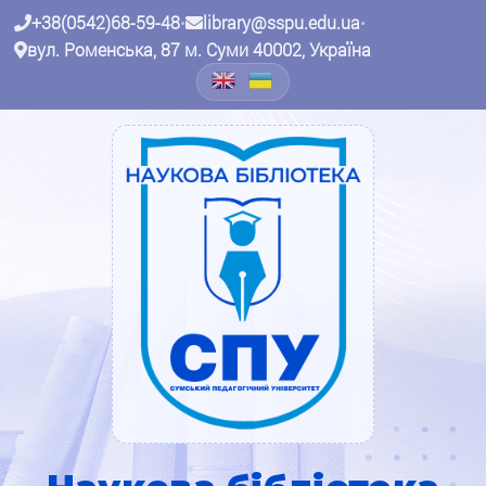
+38(0542)68-59-48
•
library@sspu.edu.ua
•
вул. Роменська, 87 м. Суми 40002, Україна