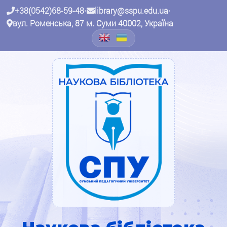
+38(0542)68-59-48
•
library@sspu.edu.ua
•
вул. Роменська, 87 м. Суми 40002, Україна