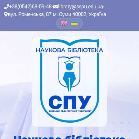
+38(0542)68-59-48
•
library@sspu.edu.ua
•
вул. Роменська, 87 м. Суми 40002, Україна