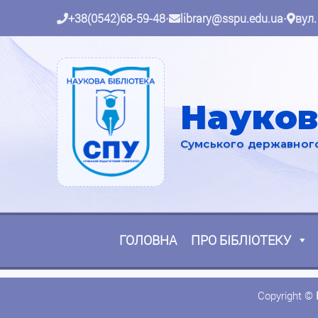
+38(0542)68-59-48
•
library@sspu.edu.ua
•
вул.
Науков
Сумського державного 
ГОЛОВНА
ПРО БІБЛІОТЕКУ
Copyright ©