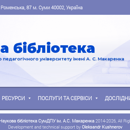
 Роменська, 87 м. Суми 40002, Україна
а бібліотека
педагогічного університету імені А. С. Макаренка
РЕСУРСИ
ПОСЛУГИ ТА СЕРВІСИ
ДОСЛІДН
Наукова бібліотека СумДПУ ім. А.С. Макаренка
2014-2026, All Ri
Development and technical support by
Oleksandr Kushnerov