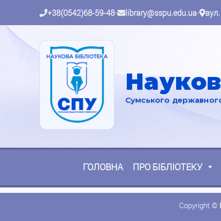
+38(0542)68-59-48
•
library@sspu.edu.ua
•
вул.
Науков
Сумського державного 
ГОЛОВНА
ПРО БІБЛІОТЕКУ
Copyright ©