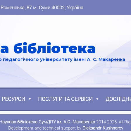
 Роменська, 87 м. Суми 40002, Україна
а бібліотека
педагогічного університету імені А. С. Макаренка
РЕСУРСИ
ПОСЛУГИ ТА СЕРВІСИ
ДОСЛІДН
Наукова бібліотека СумДПУ ім. А.С. Макаренка
2014-2026, All Ri
Development and technical support by
Oleksandr Kushnerov