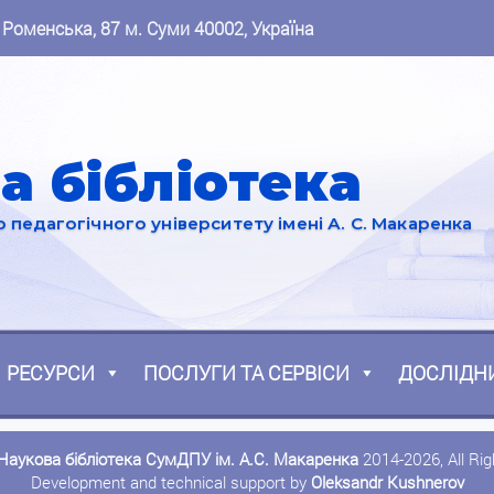
 Роменська, 87 м. Суми 40002, Україна
а бібліотека
педагогічного університету імені А. С. Макаренка
РЕСУРСИ
ПОСЛУГИ ТА СЕРВІСИ
ДОСЛІДН
Наукова бібліотека СумДПУ ім. А.С. Макаренка
2014-2026, All Ri
Development and technical support by
Oleksandr Kushnerov