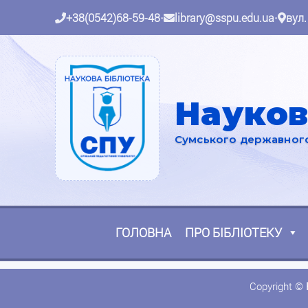
+38(0542)68-59-48
•
library@sspu.edu.ua
•
вул.
Науков
Сумського державного 
ГОЛОВНА
ПРО БІБЛІОТЕКУ
Copyright ©