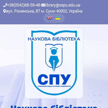
+38(0542)68-59-48
•
library@sspu.edu.ua
•
вул. Роменська, 87 м. Суми 40002, Україна