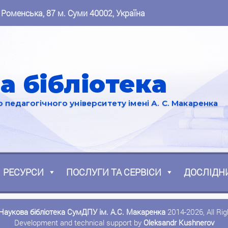
 Роменська, 87 м. Суми 40002, Україна
а бібліотека
педагогічного університету імені А. С. Макаренка
РЕСУРСИ
ПОСЛУГИ ТА СЕРВІСИ
ДОСЛІДН
Наукова бібліотека СумДПУ ім. А.С. Макаренка
2014-2026, All Ri
Development and technical support by
Oleksandr Kushnerov