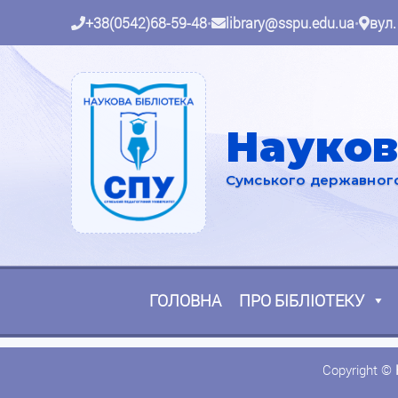
+38(0542)68-59-48
•
library@sspu.edu.ua
•
вул.
Науков
Сумського державного 
ГОЛОВНА
ПРО БІБЛІОТЕКУ
Copyright ©