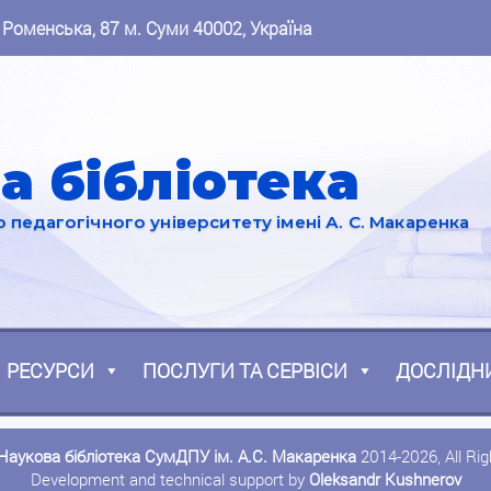
 Роменська, 87 м. Суми 40002, Україна
а бібліотека
педагогічного університету імені А. С. Макаренка
РЕСУРСИ
ПОСЛУГИ ТА СЕРВІСИ
ДОСЛІДН
Наукова бібліотека СумДПУ ім. А.С. Макаренка
2014-2026, All Ri
Development and technical support by
Oleksandr Kushnerov