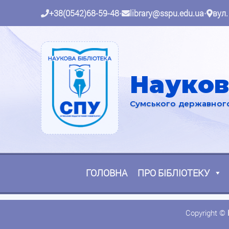
+38(0542)68-59-48
•
library@sspu.edu.ua
•
вул.
Науков
Сумського державного 
ГОЛОВНА
ПРО БІБЛІОТЕКУ
Copyright ©