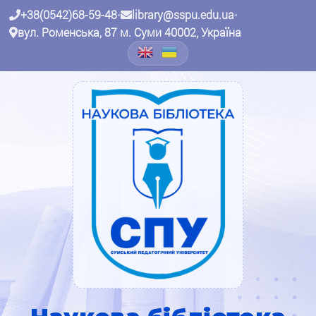
+38(0542)68-59-48
•
library@sspu.edu.ua
•
вул. Роменська, 87 м. Суми 40002, Україна