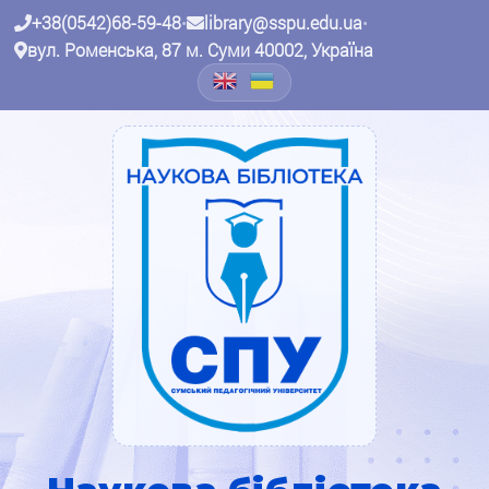
+38(0542)68-59-48
•
library@sspu.edu.ua
•
вул. Роменська, 87 м. Суми 40002, Україна