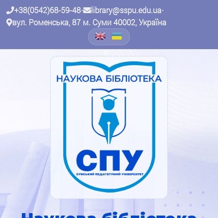
+38(0542)68-59-48
•
library@sspu.edu.ua
•
вул. Роменська, 87 м. Суми 40002, Україна