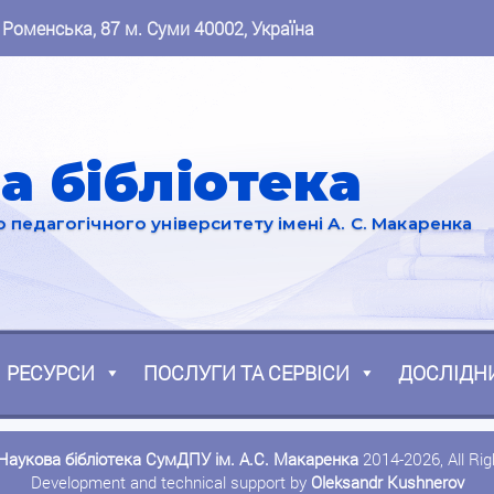
 Роменська, 87 м. Суми 40002, Україна
а бібліотека
педагогічного університету імені А. С. Макаренка
РЕСУРСИ
ПОСЛУГИ ТА СЕРВІСИ
ДОСЛІДН
Наукова бібліотека СумДПУ ім. А.С. Макаренка
2014-2026, All Ri
Development and technical support by
Oleksandr Kushnerov