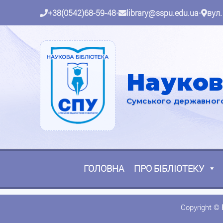
+38(0542)68-59-48
•
library@sspu.edu.ua
•
вул.
Науков
Сумського державного 
ГОЛОВНА
ПРО БІБЛІОТЕКУ
Copyright ©