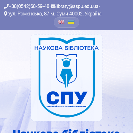
+38(0542)68-59-48
•
library@sspu.edu.ua
•
вул. Роменська, 87 м. Суми 40002, Україна