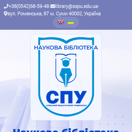
+38(0542)68-59-48
•
library@sspu.edu.ua
•
вул. Роменська, 87 м. Суми 40002, Україна