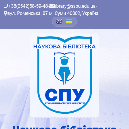
+38(0542)68-59-48
•
library@sspu.edu.ua
•
вул. Роменська, 87 м. Суми 40002, Україна