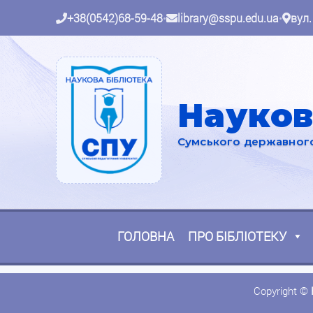
+38(0542)68-59-48
•
library@sspu.edu.ua
•
вул.
Науков
Сумського державного 
ГОЛОВНА
ПРО БІБЛІОТЕКУ
Copyright ©