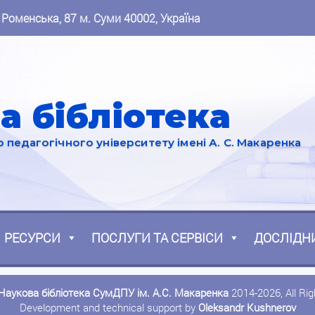
 Роменська, 87 м. Суми 40002, Україна
а бібліотека
педагогічного університету імені А. С. Макаренка
РЕСУРСИ
ПОСЛУГИ ТА СЕРВІСИ
ДОСЛІДН
Наукова бібліотека СумДПУ ім. А.С. Макаренка
2014-2026, All Ri
Development and technical support by
Oleksandr Kushnerov