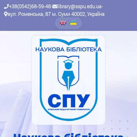
+38(0542)68-59-48
•
library@sspu.edu.ua
•
вул. Роменська, 87 м. Суми 40002, Україна