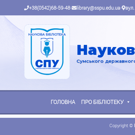
+38(0542)68-59-48
•
library@sspu.edu.ua
•
вул.
Науков
Сумського державного 
ГОЛОВНА
ПРО БІБЛІОТЕКУ
Copyright ©