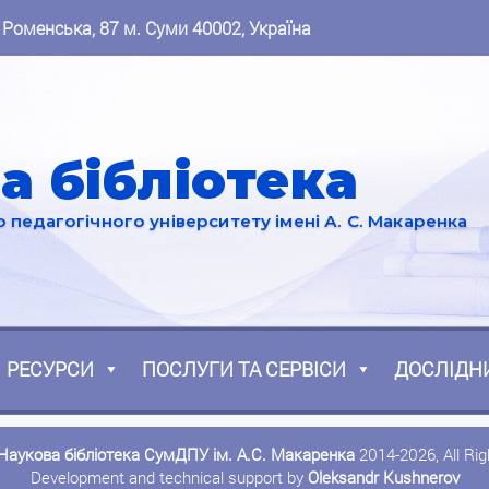
 Роменська, 87 м. Суми 40002, Україна
а бібліотека
педагогічного університету імені А. С. Макаренка
РЕСУРСИ
ПОСЛУГИ ТА СЕРВІСИ
ДОСЛІДН
Наукова бібліотека СумДПУ ім. А.С. Макаренка
2014-2026, All Ri
Development and technical support by
Oleksandr Kushnerov