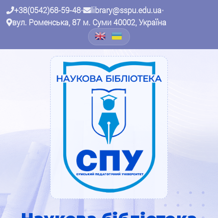
+38(0542)68-59-48
•
library@sspu.edu.ua
•
вул. Роменська, 87 м. Суми 40002, Україна