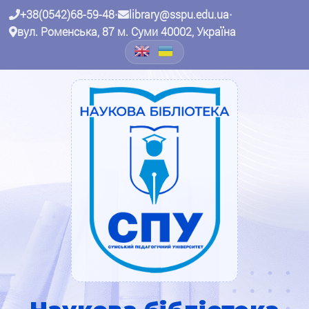
+38(0542)68-59-48
•
library@sspu.edu.ua
•
вул. Роменська, 87 м. Суми 40002, Україна