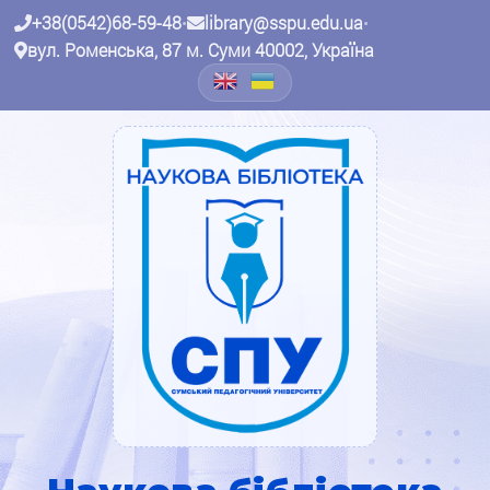
+38(0542)68-59-48
•
library@sspu.edu.ua
•
вул. Роменська, 87 м. Суми 40002, Україна