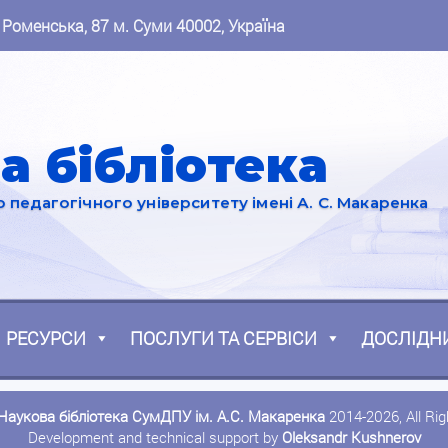
 Роменська, 87 м. Суми 40002, Україна
а бібліотека
педагогічного університету імені А. С. Макаренка
РЕСУРСИ
ПОСЛУГИ ТА СЕРВІСИ
ДОСЛІДН
Наукова бібліотека СумДПУ ім. А.С. Макаренка
2014-2026, All Ri
Development and technical support by
Oleksandr Kushnerov