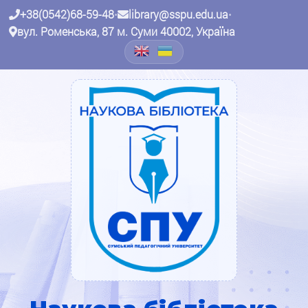
+38(0542)68-59-48
•
library@sspu.edu.ua
•
вул. Роменська, 87 м. Суми 40002, Україна