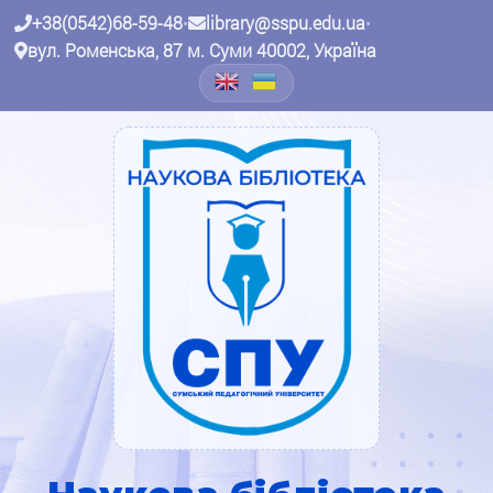
+38(0542)68-59-48
•
library@sspu.edu.ua
•
вул. Роменська, 87 м. Суми 40002, Україна