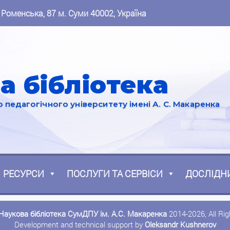
 Роменська, 87 м. Суми 40002, Україна
а бібліотека
педагогічного університету імені А. С. Макаренка
РЕСУРСИ
ПОСЛУГИ ТА СЕРВІСИ
ДОСЛІДН
Наукова бібліотека СумДПУ ім. А.С. Макаренка
2014-2026, All Ri
Development and technical support by
Oleksandr Kushnerov