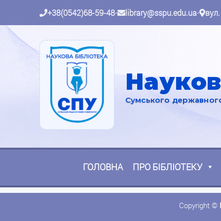
+38(0542)68-59-48
•
library@sspu.edu.ua
•
вул.
Науков
Сумського державного 
ГОЛОВНА
ПРО БІБЛІОТЕКУ
Copyright ©