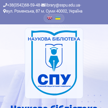
+38(0542)68-59-48
•
library@sspu.edu.ua
•
вул. Роменська, 87 м. Суми 40002, Україна