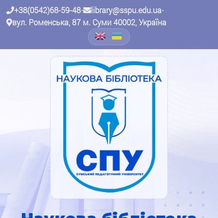
+38(0542)68-59-48
•
library@sspu.edu.ua
•
вул. Роменська, 87 м. Суми 40002, Україна