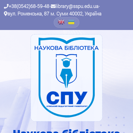
+38(0542)68-59-48
•
library@sspu.edu.ua
•
вул. Роменська, 87 м. Суми 40002, Україна